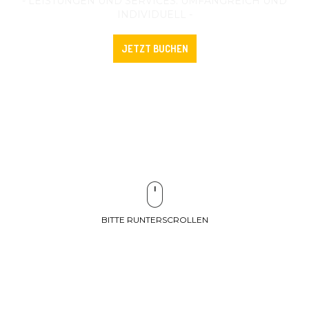
- LEISTUNGEN UND SERVICES: UMFANGREICH UND
INDIVIDUELL -
JETZT BUCHEN
BITTE RUNTERSCROLLEN